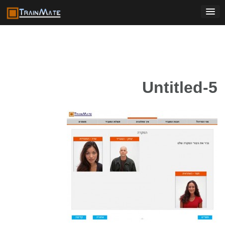
Ski
t
conten
Untitled-5