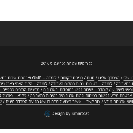
כל הזכויות שמורות לטריינמייט 2016
ן שלי
הצטרף אלינו
חנות
כניסת לקוחות
לומדה – GMP ואבטחת איכות בתעשיית התרופות
 בתעבורה
לומדה – בטיחות וגהות במקום העבודה
לומדה – הקוד האתי בארגונים
ופשי לשימוש
לומדה – שירות נגיש במוסדות ובארגונים
מדיניות החזרים כספיים ו
אבטחת מידע נגישות בטיחות וגהות ארגונומיה בטיחות בתעבורה
פל"א – פורטל למיד
נושא אבטחת מידע
צור קשר – אישור ביצוע לומדה בנושא מניעת הטרדה מינית
ש
Design by Smartcat