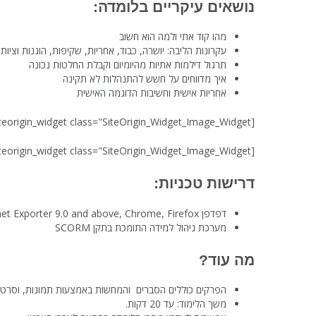
נושאים עיקריים בלומדה:
מהו קוד אתי ולמה הוא חשוב
עקרונות הליבה: יושרה, כבוד, אחריות, שקיפות, הוגנות וציות
תרגול דילמות אתיות מהיומיום וקבלת החלטות נכונה
איך מדווחים על חשש להתנהלות לא תקינה
אחריות אישית וחשיבות הדוגמה האישית
[siteorigin_widget class="SiteOrigin_Widget_Image_Widget"]
[siteorigin_widget class="SiteOrigin_Widget_Image_Widget"]
דרישות טכניות:
דפדפן Internet Exporter 9.0 and above, Chrome, Firefox
מערכת ניהול למידה התומכת בתקן SCORM
מה עוד?
הפרקים כוללים הסברים והמחשות באמצעות תמונות, וסרטי ו
משך הלימוד: עד 20 דקות.