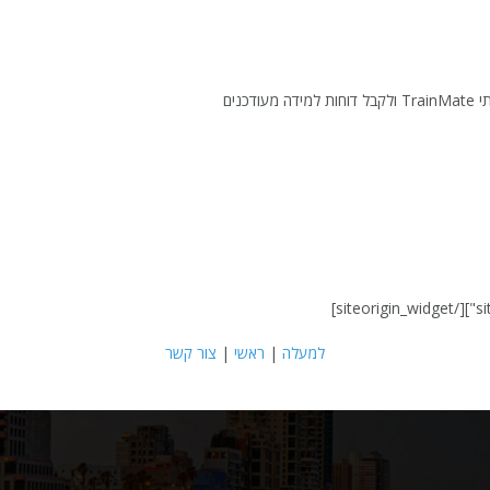
נים
[/siteorigin_widget]
למעלה
|
ראשי
|
צור קשר