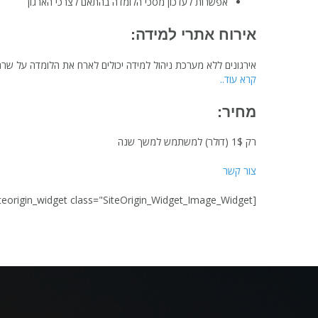
אפשרות לעדכון מסכי הלומדה בהתאם לצרכי הארגון
אירוח אתרי למידה:
אירגונים ללא מערכת ניהול למידה יכולים לארח את הלומדה על שרתי TrainMate ולקבל דוחות למידה מעודכ
קרא עוד..
מחיר:
רק 1$ (דולר) למשתמש למשך שנה
צור קשר
[siteorigin_widget class="SiteOrigin_Widget_Image_Widget"]